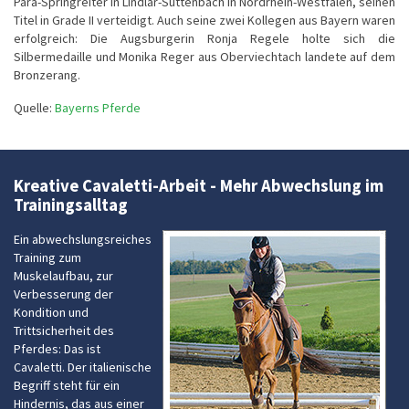
Para-Springreiter in Lindlar-Süttenbach in Nordrhein-Westfalen, seinen
Titel in Grade II verteidigt. Auch seine zwei Kollegen aus Bayern waren
erfolgreich: Die Augsburgerin Ronja Regele holte sich die
Silbermedaille und Monika Reger aus Oberviechtach landete auf dem
Bronzerang.
Quelle:
Bayerns Pferde
Kreative Cavaletti-Arbeit - Mehr Abwechslung im
Trainingsalltag
Ein abwechslungsreiches
Training zum
Muskelaufbau, zur
Verbesserung der
Kondition und
Trittsicherheit des
Pferdes: Das ist
Cavaletti. Der italienische
Begriff steht für ein
Hindernis, das aus einer